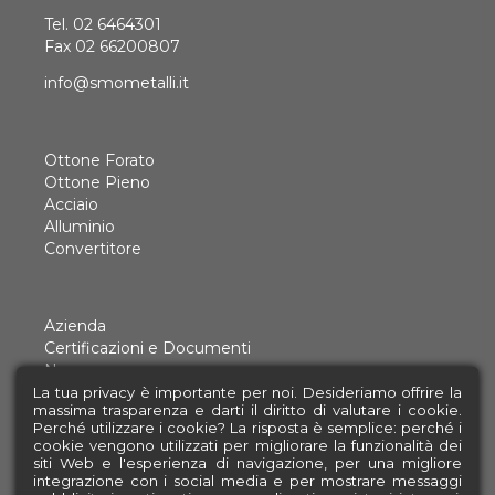
Tel.
02 6464301
Fax 02 66200807
info@smometalli.it
Ottone Forato
Ottone Pieno
Acciaio
Alluminio
Convertitore
Azienda
Certificazioni e Documenti
News
Contatti
La tua privacy è importante per noi. Desideriamo offrire la
massima trasparenza e darti il diritto di valutare i cookie.
Cookie Policy
Perché utilizzare i cookie? La risposta è semplice: perché i
Privacy Policy
cookie vengono utilizzati per migliorare la funzionalità dei
Credits
siti Web e l'esperienza di navigazione, per una migliore
integrazione con i social media e per mostrare messaggi