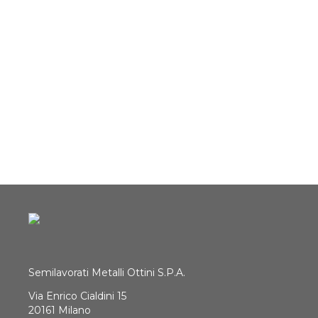
SCOPRI DI PIÙ
Semilavorati Metalli Ottini S.P.A.
Via Enrico Cialdini 15
20161 Milano